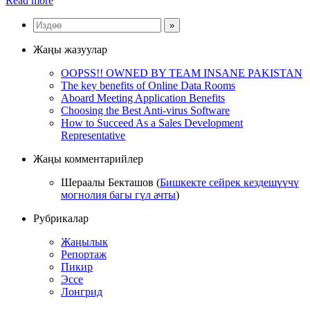
Read more
Жаңы жазуулар
OOPSS!! OWNED BY TEAM INSANE PAKISTAN
The key benefits of Online Data Rooms
Aboard Meeting Application Benefits
Choosing the Best Anti-virus Software
How to Succeed As a Sales Development
Representative
Жаңы комментарийлер
Шераалы Бекташов
(
Бишкекте сейрек кездешүүчү
могнолия багы гүл ачты
)
Рубрикалар
Жаңылык
Репортаж
Пикир
Эссе
Лонгрид