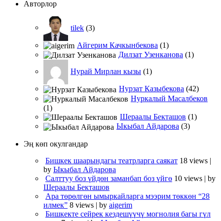
Авторлор
tilek
(3)
Айгерим Качкынбекова
(1)
Дилзат Узенканова
(1)
Нурай Мирлан кызы
(1)
Нурзат Казыбекова
(42)
Нуркалый Масалбеков
(1)
Шераалы Бекташов
(1)
Ыкыбал Айдарова
(3)
Эң көп окулгандар
Бишкек шаарындагы театрларга саякат
18 views
|
by
Ыкыбал Айдарова
Салттуу боз үйдөн заманбап боз үйгө
10 views
|
by
Шераалы Бекташов
Ара төрөлгөн ымыркайларга мээрим төккөн “28
илмек”
8 views
|
by
aigerim
Бишкекте сейрек кездешүүчү могнолия багы гүл