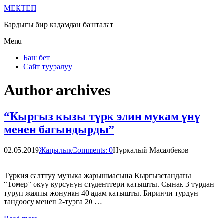
МЕКТЕП
Бардыгы бир кадамдан башталат
Menu
Баш бет
Сайт тууралуу
Author archives
“Кыргыз кызы түрк элин мукам үнү
менен багындырды”
02.05.2019
Жаңылык
Comments: 0
Нуркалый Масалбеков
Түркия салттуу музыка жарышмасына Кыргызстандагы
“Томер” окуу курсунун студенттери катышты. Сынак 3 турдан
туруп жалпы жонунан 40 адам катышты. Биринчи турдун
тандоосу менен 2-турга 20 …