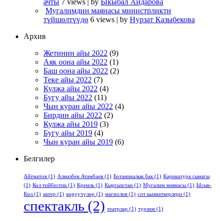
ачты
7 views
|
by
Ыкыбал Айдарова
Мугалимдин маянасы министрликти
түйшөлтүүдө
6 views
|
by
Нурзат Казыбекова
Архив
Жетинин айы 2022
(9)
Аяк оона айы 2022
(1)
Баш оона айы 2022
(2)
Теке айы 2022
(7)
Кулжа айы 2022
(4)
Бугу айы 2022
(11)
Чын куран айы 2022
(4)
Бирдин айы 2022
(2)
Кулжа айы 2019
(3)
Бугу айы 2019
(4)
Чын куран айы 2019
(6)
Белгилер
Айтматов
(1)
Алмазбек Атамбаев
(1)
Ботаникалык бак
(1)
Карикатура сынагы
(1)
Кол тийбестик
(1)
Кремль
(1)
Кыргызстан
(1)
Мугалим маянасы
(1)
Ысык-
Көл
(1)
актер
(1)
көрүүчүлөр
(1)
магнолия
(1)
сот кызматкерлери
(1)
спектакль
(2)
театрлар
(1)
турзим
(1)